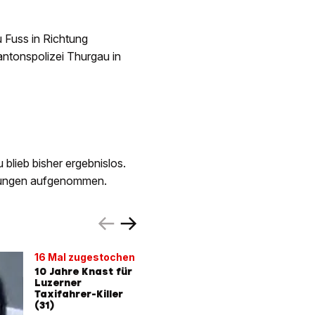
u Fuss in Richtung
antonspolizei Thurgau in
blieb bisher ergebnislos.
ttlungen aufgenommen.
16 Mal zugestochen
Überfall i
Frauenfe
10 Jahre Knast für
Luzerner
Bewaffn
Taxifahrer-Killer
überfäll
(31)
King