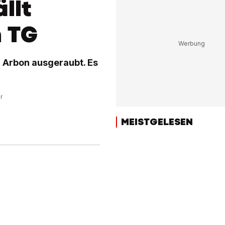
llt
n TG
 Arbon ausgeraubt. Es
r
MEISTGELESEN