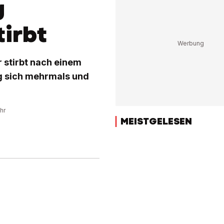
g
tirbt
r stirbt nach einem
g sich mehrmals und
hr
MEISTGELESEN