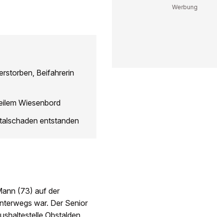
erstorben, Beifahrerin
teilem Wiesenbord
otalschaden entstanden
Mann (73) auf der
nterwegs war. Der Senior
ushaltestelle Obstalden,