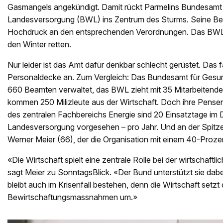
Gasmangels angekündigt. Damit rückt Parmelins Bundesamt f
Landesversorgung (BWL) ins Zentrum des Sturms. Seine Bea
Hochdruck an den entsprechenden Verordnungen. Das BWL
den Winter retten.
Nur leider ist das Amt dafür denkbar schlecht gerüstet. Das 
Personaldecke an. Zum Vergleich: Das Bundesamt für Gesun
660 Beamten verwaltet, das BWL zieht mit 35 Mitarbeitenden
kommen 250 Milizleute aus der Wirtschaft. Doch ihre Pensen 
des zentralen Fachbereichs Energie sind 20 Einsatztage im D
Landesversorgung vorgesehen – pro Jahr. Und an der Spitze 
Werner Meier (66), der die Organisation mit einem 40-Proz
«Die Wirtschaft spielt eine zentrale Rolle bei der wirtschaft
sagt Meier zu SonntagsBlick. «Der Bund unterstützt sie dab
bleibt auch im Krisenfall bestehen, denn die Wirtschaft setzt 
Bewirtschaftungsmassnahmen um.»