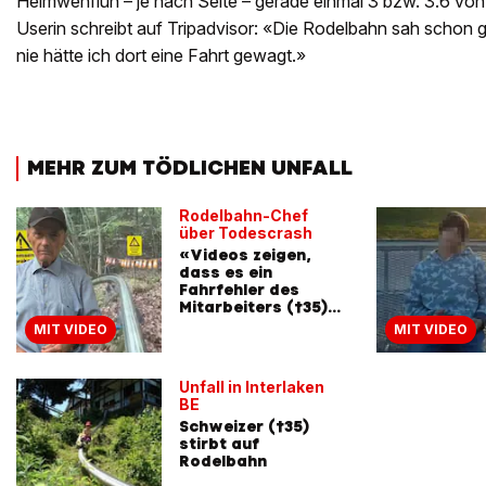
Heimwehfluh – je nach Seite – gerade einmal 3 bzw. 3.6 von
Userin schreibt auf Tripadvisor: «Die Rodelbahn sah schon 
nie hätte ich dort eine Fahrt gewagt.»
MEHR ZUM TÖDLICHEN UNFALL
Rodelbahn-Chef
über Todescrash
«Videos zeigen,
dass es ein
Fahrfehler des
Mitarbeiters (†35)
war»
MIT VIDEO
MIT VIDEO
Unfall in Interlaken
BE
Schweizer (†35)
stirbt auf
Rodelbahn