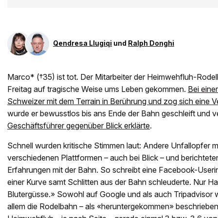
Qendresa Llugiqi
und
Ralph Donghi
Marco* (†35) ist tot. Der Mitarbeiter der Heimwehfluh-Rodel
Freitag auf tragische Weise ums Leben gekommen.
Bei eine
Schweizer mit dem Terrain in Berührung und zog sich eine V
wurde er bewusstlos bis ans Ende der Bahn geschleift und v
Geschäftsführer gegenüber Blick erklärte
.
Schnell wurden kritische Stimmen laut: Andere Unfallopfer m
verschiedenen Plattformen – auch bei Blick – und berichtete
Erfahrungen mit der Bahn. So schreibt eine Facebook-Userin:
einer Kurve samt Schlitten aus der Bahn schleuderte. Nur H
Blutergüsse.» Sowohl auf Google und als auch Tripadvisor 
allem die Rodelbahn – als «heruntergekommen» beschrieben