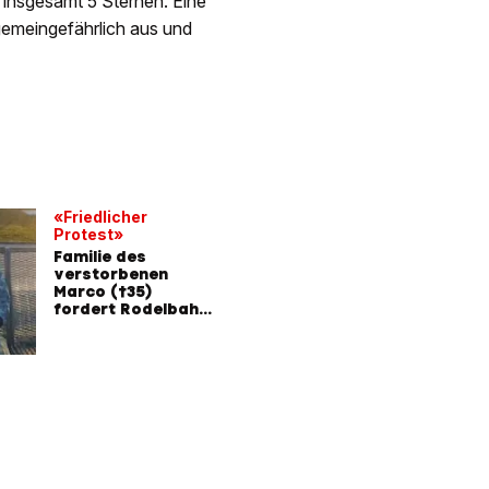
 insgesamt 5 Sternen. Eine
gemeingefährlich aus und
«Friedlicher
Protest»
Familie des
verstorbenen
Marco (†35)
fordert Rodelbahn-
Aus