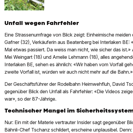
Unfall wegen Fahrfehler
Eine Strassenumfrage von Blick zeigt: Einheimische meiden
Gafner (32), Verkäuferin aus Beatenberg bei Interlaken BE:
Mal etwas passiert. Da weiss man nicht, wie sicher das ist.» 
Mei Weingart (18) und Amelie Lehmann (18), alles angehen
Interlaken BE, sehen es ähnlich: «Wir haben vom Vorfall gehö
zweite Vorfall ist, würden wir auch nicht mehr auf die Bahn.»
Der Geschäftsführer der Rodelbahn Heimwehfluh, David Tsc
gegenüber Blick den Unfall als Fahrfehler: «Die Videos zeige
war», so der 87-Jährige.
Technischer Mangel im Sicherheitssyste
Nur: Ein mit der Materie vertrauter Insider sagt gegenüber Blic
Bähnli-Chef Tschanz schildert, erscheine unplausibel. Denn: