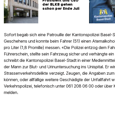
Präsident und CEO
der BLKB gehen
schon per Ende Juli
Sofort begab sich eine Patrouille der Kantonspolizei Basel-
Geschehens und konnte beim Fahrer (51) einen Atemalkohol
pro Liter (1,8 Promille) messen. «Die Polizei entzog dem Fah
Führerschein, stellte sein Fahrzeug sicher und verhängte ein
schreibt die Kantonspolizei Basel-Stadt in einer Medienmitt
der Mann zur Blut- und Urinuntersuchung ins Unispital. Er w
Strassenverkehrsdelikte verzeigt. Zeugen, die Angaben zu
können, oder allfällige weitere Geschädigte der Unfallfahrt 
Verkehrspolizei, telefonisch unter 061 208 06 00 oder über
melden.