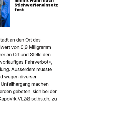
nimmt Mann nach
Stichwaffeneinsatz
fest
Stadt an den Ort des
wert von 0,9 Milligramm
rer an Ort und Stelle den
 vorläufiges Fahrverbot»,
eilung. Ausserdem musste
ird wegen diverser
m Unfallhergang machen
werden gebeten, sich bei der
 KapoVrk.VLZ@jsd.bs.ch, zu