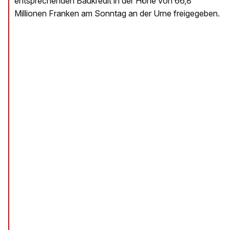
entsprechenden Baukredit in der Höhe von 66,8
Millionen Franken am Sonntag an der Urne freigegeben.