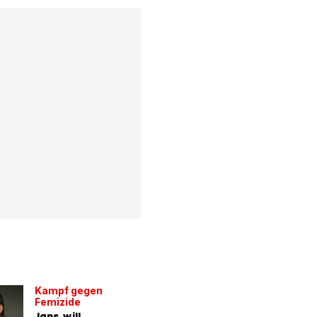
Kampf gegen
Femizide
Jans will