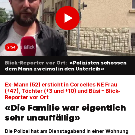
2:54
Blick-Reporter vor Ort:
«Polizisten schossen
dem Mann zweimal in den Unterleib»
Ex-Mann (52) ersticht in Corcelles NE Frau
(†47), Töchter (†3 und †10) und Büsi – Blick-
Reporter vor Ort
«Die Familie war eigentlich
sehr unauffällig»
Die Polizei hat am Dienstagabend in einer Wohnung