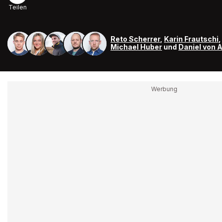
Teilen
Reto Scherrer
,
Karin Frautschi
Michael Huber
und
Daniel von 