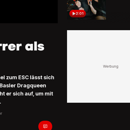
2:01
Auch zu
Klemen S
verwande
rer als
die ESC
5:39
Retos Re
ESC
sel zum ESC lässt sich
Bekannte
e Basler Dragqueen
nimmt Sc
Luxus-W
t er sich auf, um mit
10:39
.
hr
Unterweg
Reber
Reto Sch
startet