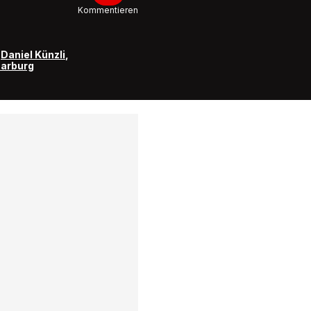
zum ESC
Kommentieren
11:34
,
Daniel Künzli
,
Hauptsta
Aarburg
Sprache,
Blick tes
Schweiz
der ESC-
Kandida
2:00