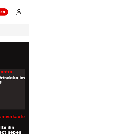
brödel»-
ren
ristmas» in
ch
gen
rn mit
treich
Contra
htsdeko im
?
umverkäufer
lte ihn
rekt neben