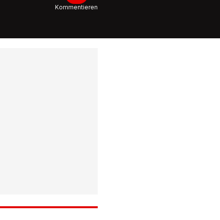
Person 
Kommentieren
3:08
Extremer
kaum
Diese Ha
nehmen
Weihnac
ernst
1:22