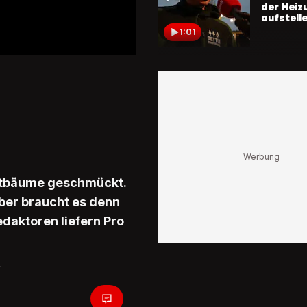
der Heiz
aufstell
1:01
BLACK FR
Über 30'
pro Tag
Hochbetr
Brack an
Friday
1:54
Auf keine
verbrenn
istbäume geschmückt.
So entso
Aber braucht es denn
Geschen
richtig
daktoren liefern Pro
0:49
Teure
Weihnac
«Wir ge
100 Fran