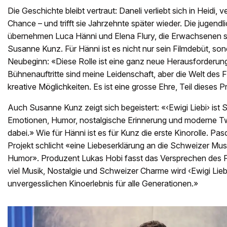
Die Geschichte bleibt vertraut: Daneli verliebt sich in Heidi, 
Chance – und trifft sie Jahrzehnte später wieder. Die jugendl
übernehmen Luca Hänni und Elena Flury, die Erwachsenen s
Susanne Kunz. Für Hänni ist es nicht nur sein Filmdebüt, son
Neubeginn: «Diese Rolle ist eine ganz neue Herausforderung
Bühnenauftritte sind meine Leidenschaft, aber die Welt des Fi
kreative Möglichkeiten. Es ist eine grosse Ehre, Teil dieses P
Auch Susanne Kunz zeigt sich begeistert: «‹Ewigi Liebi› ist 
Emotionen, Humor, nostalgische Erinnerung und moderne Twist
dabei.» Wie für Hänni ist es für Kunz die erste Kinorolle. Pa
Projekt schlicht «eine Liebeserklärung an die Schweizer Musik
Humor». Produzent Lukas Hobi fasst das Versprechen des 
viel Musik, Nostalgie und Schweizer Charme wird ‹Ewigi Lieb
unvergesslichen Kinoerlebnis für alle Generationen.»