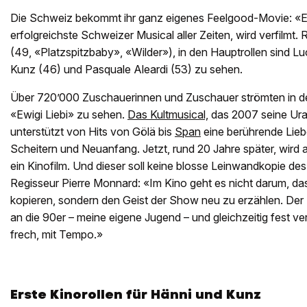
Die Schweiz bekommt ihr ganz eigenes Feelgood-Movie: «Ew
erfolgreichste Schweizer Musical aller Zeiten, wird verfilmt.
(49, «Platzspitzbaby», «Wilder»), in den Hauptrollen sind 
Kunz (46) und Pasquale Aleardi (53) zu sehen.
Über 720’000 Zuschauerinnen und Zuschauer strömten in de
«Ewigi Liebi» zu sehen.
Das Kultmusical,
das 2007 seine Urau
unterstützt von Hits von Gölä bis
Span
eine berührende Lie
Scheitern und Neuanfang. Jetzt, rund 20 Jahre später, wird
ein Kinofilm. Und dieser soll keine blosse Leinwandkopie des
Regisseur Pierre Monnard: «Im Kino geht es nicht darum, da
kopieren, sondern den Geist der Show neu zu erzählen. Der F
an die 90er – meine eigene Jugend – und gleichzeitig fest v
frech, mit Tempo.»
Erste Kinorollen für Hänni und Kunz