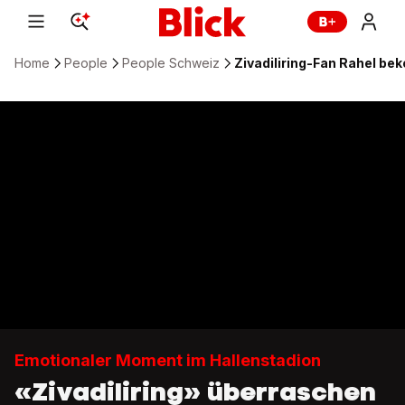
Home
People
People Schweiz
Zivadiliring-Fan Rahel b
Emotionaler Moment im Hallenstadion
«Zivadiliring» überraschen