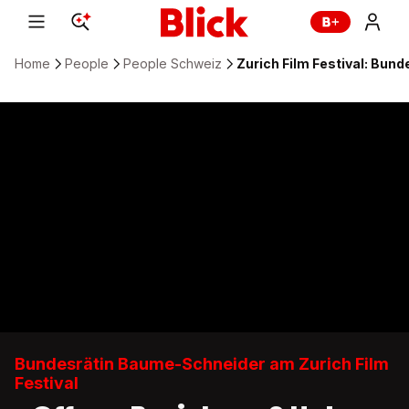
Home
People
People Schweiz
Zurich Film Festival: Bun
Bundesrätin Baume-Schneider am Zurich Film
Festival