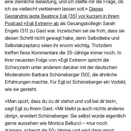
eine ziemliche Belastung, und ich stellte mir die Frage, ob
ich sie vielleicht verkleinern lassen soll.»
Dieses
Geständnis legte Beatrice Egli (35) vor kurzem in ihrem
Podcast «Egli Extrem» ab
als Gesangskollegin Sarah
Engels (31) zu Gast war. Inzwischen sei sie froh, dass sie
diesen Schritt nicht gewagt habe, denn Selbstliebe und
Selbstakzeptanz seien ihr enorm wichtig. Trotzdem
treffen fiese Kommentare die 35-Jährige immer noch. In
ihrer neuesten Folge von «Egli Extrem» spricht die
Schwyzerin unter anderem darüber mit der deutschen
Moderatorin Barbara Schöneberger (50), die ähnliche
Erfahrungen machte. Für Egli ist Schöneberger ein Vorbild,
wie sie gesteht.
«Man spürt, dass du zu dir stehst und voll bei dir bist»,
sagt Egli zu ihrem Gast. «Mir bleibt ja auch nichts anderes
übrig», erwidert Schöneberger. Sie selbst würde eigentlich
gerne aussehen wie Monica Bellucci – «nur noch
dünner», scherzt die 50-Jährige und wird dann ernst: