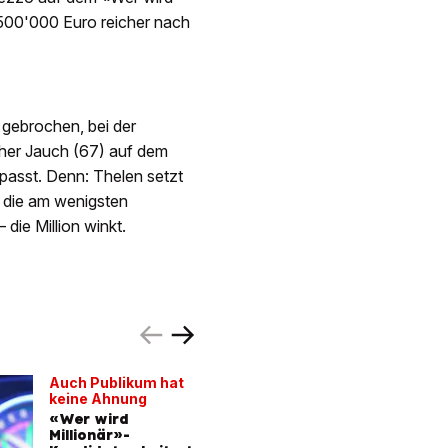
 500'000 Euro reicher nach
 gebrochen, bei der
her Jauch (67) auf dem
asst. Denn: Thelen setzt
, die am wenigsten
 die Million winkt.
Auch Publikum hat
«Wer wir
keine Ahnung
Millionär
«Wer wird
Jauch-Ka
Millionär»-
war in 