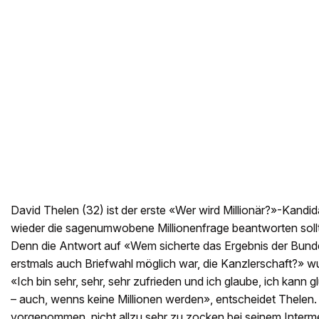
David Thelen (32) ist der erste «Wer wird Millionär?»-Kandida
wieder die sagenumwobene Millionenfrage beantworten sollte
Denn die Antwort auf «Wem sicherte das Ergebnis der Bunde
erstmals auch Briefwahl möglich war, die Kanzlerschaft?» wu
«Ich bin sehr, sehr, sehr zufrieden und ich glaube, ich kann
– auch, wenns keine Millionen werden», entscheidet Thelen.
vorgenommen, nicht allzu sehr zu zocken bei seinem Inter