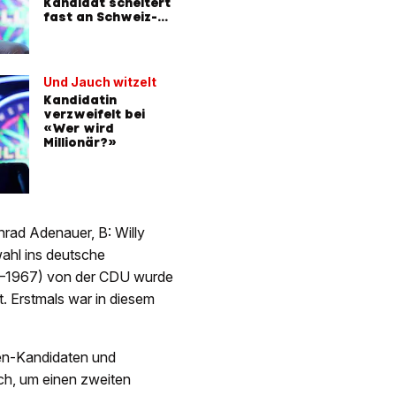
Kandidat scheitert
Star ver
fast an Schweiz-
Frage
Und Jauch witzelt
Kandidatin
verzweifelt bei
«Wer wird
Millionär?»
nrad Adenauer, B: Willy
wahl ins deutsche
6–1967) von der CDU wurde
. Erstmals war in diesem
nen-Kandidaten und
ch, um einen zweiten