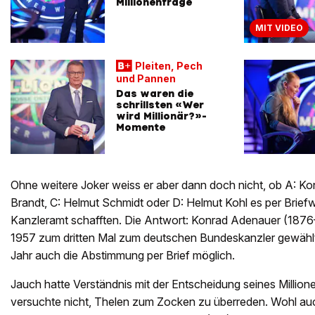
Millionenfrage
MIT VIDEO
Pleiten, Pech
und Pannen
Das waren die
schrillsten «Wer
wird Millionär?»-
Momente
Ohne weitere Joker weiss er aber dann doch nicht, ob A: Ko
Brandt, C: Helmut Schmidt oder D: Helmut Kohl es per Brief
Kanzleramt schafften. Die Antwort: Konrad Adenauer (187
1957 zum dritten Mal zum deutschen Bundeskanzler gewählt
Jahr auch die Abstimmung per Brief möglich.
Jauch hatte Verständnis mit der Entscheidung seines Millio
versuchte nicht, Thelen zum Zocken zu überreden. Wohl au