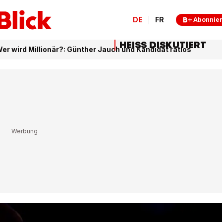
DE
FR
Abonnie
HEISS DISKUTIERT
Wer wird Millionär?: Günther Jauch und Kandidat ratlos