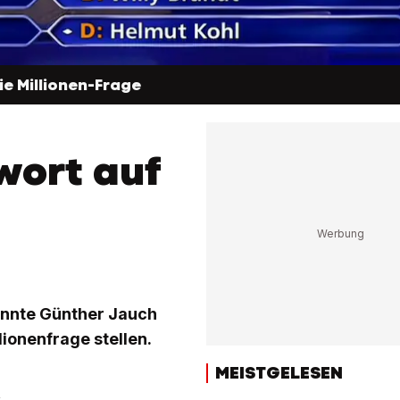
ie Millionen-Frage
wort auf
konnte Günther Jauch
lionenfrage stellen.
MEISTGELESEN