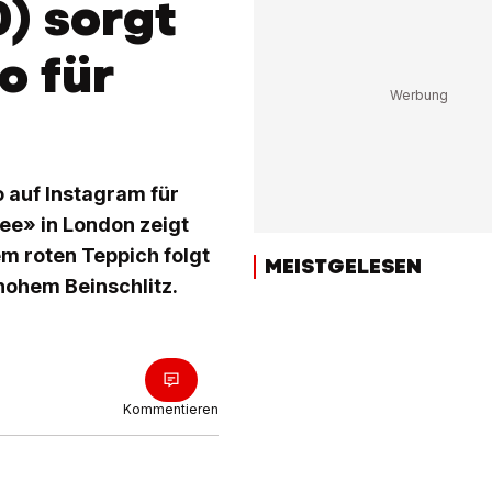
0) sorgt
o für
o auf Instagram für
ee» in London zeigt
em roten Teppich folgt
MEISTGELESEN
hohem Beinschlitz.
Kommentieren