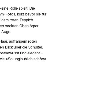
eine Rolle spielt: Die
am-Fotos, kurz bevor sie für
f dem roten Teppich
hren nackten Oberkörper
s Auge.
aar, auffälligem roten
n Blick über die Schulter.
bstbewusst und elegant –
wie «So unglaublich schön»