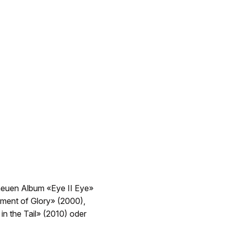
 neuen Album «Eye II Eye»
oment of Glory» (2000),
n the Tail» (2010) oder