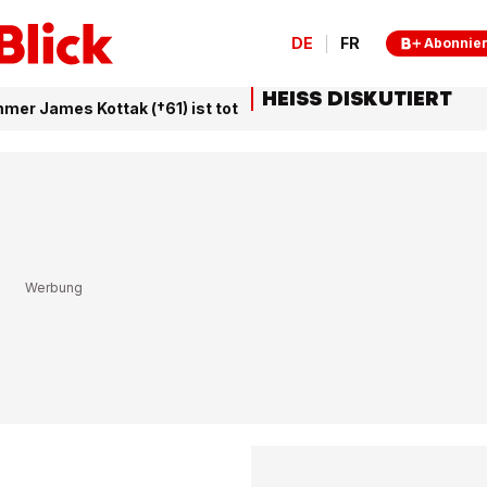
DE
FR
Abonnie
HEISS DISKUTIERT
er James Kottak (†61) ist tot