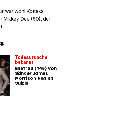
ür war wohl Kottaks
 Mikkey Dee (60), der
t.
IS
Todesursache
bekannt
Ehefrau (†45) von
Sänger James
Morrison beging
Suizid