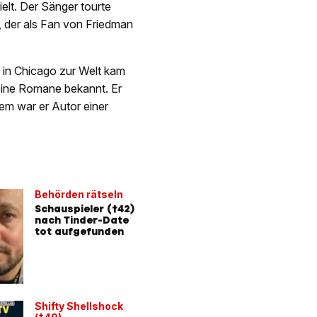
elt. Der Sänger tourte
 der als Fan von Friedman
 in Chicago zur Welt kam
eine Romane bekannt. Er
em war er Autor einer
Behörden rätseln
Schauspieler (†42)
nach Tinder-Date
tot aufgefunden
Shifty Shellshock