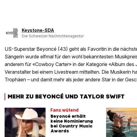
Keystone-SDA
Die Schweizer Nachrichtenagentur
US-Superstar Beyoncé (43) geht als Favoritin in die nächs
Sängerin wurde elfmal für den wohl bekanntesten Musikpreis 
anderem für «Cowboy Carter» in der Kategorie «Album des J
Veranstalter bei einem Livestream mitteilten. Die Musikerin 
Trophäen – und damit mehr als jeder andere Star in der Gesc
MEHR ZU BEYONCÉ UND TAYLOR SWIFT
Fans wütend
Beyoncé erhält
keine Nominierung
bei Country Music
Awards