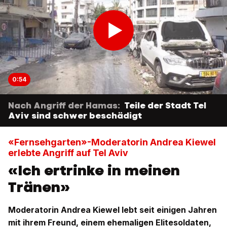
0:54
Nach Angriff der Hamas:
Teile der Stadt Tel
Aviv sind schwer beschädigt
«Fernsehgarten»-Moderatorin Andrea Kiewel
erlebte Angriff auf Tel Aviv
«Ich ertrinke in meinen
Tränen»
Moderatorin Andrea Kiewel lebt seit einigen Jahren
mit ihrem Freund, einem ehemaligen Elitesoldaten,