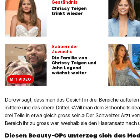
Geständnis
Chrissy Teigen
trinkt wieder
Sabbernder
Zuwachs
Die Familie von
Chrissy Teigen und
John Legend
wächst weiter
MIT VIDEO
Dorow sagt, dass man das Gesicht in drei Bereiche aufteilen
mittlere und das obere Drittel. «Will man dem Schönheitsideal
drei Teile in etwa gleich gross sein.» Der Schweizer Arzt ve
Bereich ihr zu gross war, weshalb sie den Haaransatz nach 
Diesen Beauty-OPs unterzog sich das Mod