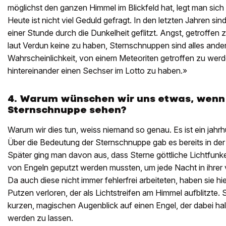
möglichst den ganzen Himmel im Blickfeld hat, legt man si
Heute ist nicht viel Geduld gefragt. In den letzten Jahren sin
einer Stunde durch die Dunkelheit geflitzt. Angst, ­getroffe
laut ­Verdun keine zu ­haben, Sternschnuppen sind alles ander
Wahrscheinlichkeit, von einem ­Meteoriten getroffen zu werden
hintereinander einen Sechser im Lotto zu haben.»
4. Warum wünschen
wir
uns etwas,
wen
Sternschnuppe
sehen
?
Warum wir dies tun, weiss niemand so ­genau. Es ist ein ­jahr
Über die Bedeutung der Sternschnuppe gab es ­bereits in der
Später ging man davon aus, dass Sterne göttliche Lichtfunk
von Engeln geputzt werden mussten, um jede Nacht in ihrer 
Da auch diese nicht immer fehlerfrei arbeiteten, haben sie hi
Putzen verloren, der als Lichtstreifen am Himmel aufblitzte.
kurzen, magischen Augenblick auf einen Engel, der ­dabei h
werden zu lassen.