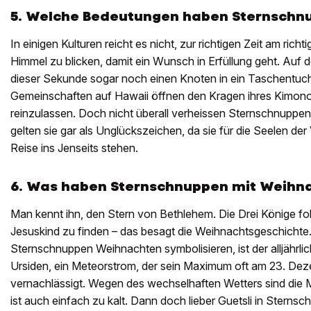
5. Welche Bedeutungen haben Sternschn
In einigen Kulturen reicht es nicht, zur richtigen Zeit am richt
Himmel zu ­blicken, damit ein Wunsch in Erfüllung geht. Auf 
­dieser Sekunde sogar noch einen Knoten in ein Taschentuc
Gemeinschaften auf Hawaii öffnen den ­Kragen ihres Kimon
reinzulassen. Doch nicht überall verheissen Sternschnuppen
gelten sie gar als Unglücks­zeichen, da sie für die Seelen der
Reise ins Jenseits stehen.
6. Was haben Sternschnuppen mit Weihna
Man kennt ihn, den Stern von Bethlehem. Die Drei Könige f
Jesuskind zu finden – das besagt die Weihnachtsgeschichte.
Sternschnuppen Weihnachten symbolisieren, ist der alljährl
Ursiden, ein Meteorstrom, der sein Maximum oft am 23. Dezem
vernachlässigt. Wegen des wechselhaften Wetters sind die 
ist auch einfach zu kalt. Dann doch lieber Guetsli in Stern