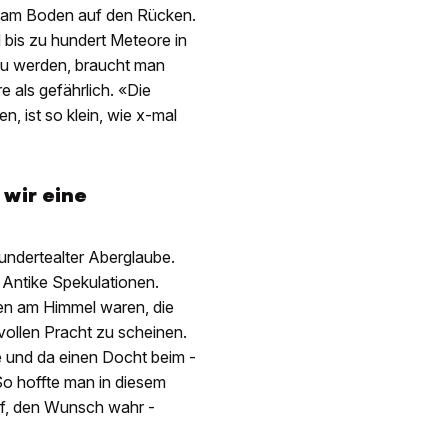
ch am Boden auf den Rücken.
d bis zu hundert ­Meteore in
n zu werden, braucht man
e als gefährlich. «Die
, ist so klein, wie x-mal
n
wir
eine
hundertealter Aberglaube.
 Antike ­Spekulationen.
en am ­Himmel waren, die
vollen Pracht zu scheinen.
e und da ­einen Docht beim ­
 So hoffte man in diesem
alf, den Wunsch wahr ­