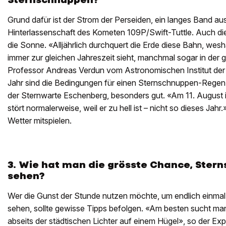
Grund dafür ist der Strom der Perseiden, ein langes Band au
Hinterlassenschaft des Kometen 109P/Swift-Tuttle. Auch die
die Sonne. «Alljährlich durchquert die Erde diese Bahn, wes
immer zur gleichen Jahreszeit sieht, manchmal sogar in der 
Professor Andreas Verdun vom Astronomischen Institut der 
Jahr sind die Bedingungen für ­einen Sternschnuppen-Regen l
der Sternwarte Eschenberg, besonders gut. «Am 11. August
stört normalerweise, weil er zu hell ist – nicht so dieses Ja
Wetter mitspielen.
3. Wie hat man die grösste Chance, Ster
sehen?
Wer die Gunst der Stunde nutzen möchte, um endlich einma
sehen, sollte gewisse Tipps befolgen. «Am besten sucht man
abseits der städtischen Lichter auf einem Hügel», so der Ex