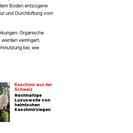
n dem Boden entzogene
tur und Durchlüftung vom
rkungen: Organische
 werden verringert.
chmutzung bei, wie
Kaschmir aus der
Schweiz
Nachhaltige
Luxuswolle von
heimischen
Kaschmirziegen