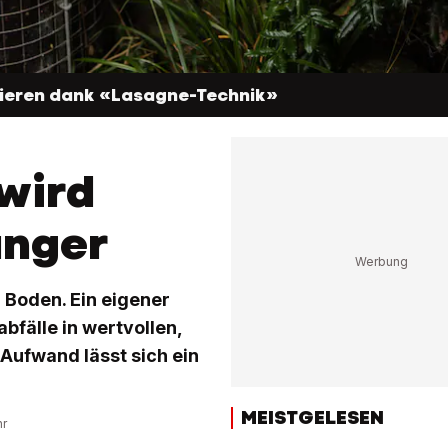
ieren dank «Lasagne-Technik»
wird
ünger
n Boden. Ein eigener
fälle in wertvollen,
Aufwand lässt sich ein
MEISTGELESEN
hr