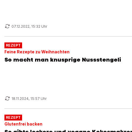
07.12.2022, 15:32 Uhr
REZEPT
Feine Rezepte zu Weihnachten
So macht man knusprige Nussstengeli
18.11.2024, 15:57 Uhr
REZEPT
Glutenfrei backen
So gibts leckere und vegane Kokosmakro