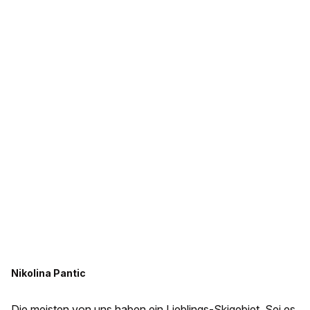
Nikolina Pantic
Die meisten von uns haben ein Lieblings-Skigebiet. Sei es