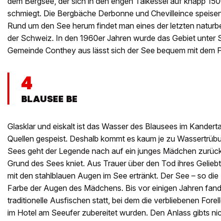
dem Bergsee, der sich in den engen Talkessel auf knapp 15
schmiegt. Die Bergbäche Derbonne und Chevilleince speise
Rund um den See herum findet man eines der letzten natur
der Schweiz. In den 1960er Jahren wurde das Gebiet unter S
Gemeinde Conthey aus lässt sich der See bequem mit dem P
4
BLAUSEE BE
Glasklar und eiskalt ist das Wasser des Blausees im Kandertal
Quellen gespeist. Deshalb kommt es kaum je zu Wassertrübu
Sees geht der Legende nach auf ein junges Mädchen zurück,
Grund des Sees kniet. Aus Trauer über den Tod ihres Gelie
mit den stahlblauen Augen im See ertränkt. Der See – so die S
Farbe der Augen des Mädchens. Bis vor einigen Jahren fand
traditionelle Ausfischen statt, bei dem die verbliebenen For
im Hotel am Seeufer zubereitet wurden. Den Anlass gibts nic