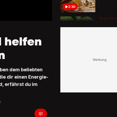
2:30
Superfoo
Ranking
Das ist 
gesünde
 helfen
Lebensmi
Welt
1:38
n
Wein, Bie
Schnaps
Dieses 
eben dem beliebten
macht a
Bauchfe
ie dir einen Energie-
, erfährst du im
1:17
Gesund, 
Kalorie
r
Diese Fr
während 
ein No-G