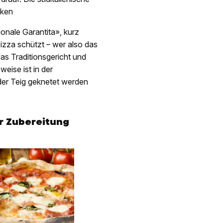
cken
onale Garantita», kurz
Pizza schützt – wer also das
 das Traditionsgericht und
weise ist in der
der Teig geknetet werden
er Zubereitung