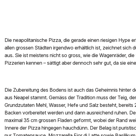
Die neapolitanische Pizza, die gerade einen riesigen Hype erle
allen grossen Städten irgendwo erhältlich ist, zeichnet sich d
aus. Sie ist meistens nicht so gross, wie die Wagenräder, di
Pizzerien kennen – sättigt aber dennoch sehr gut, da sie ein
Die Zubereitung des Bodens ist auch das Geheimnis hinter de
aus Neapel stammt. Gemäss der Tradition muss der Teig, de
Grundzutaten Mehl, Wasser, Hefe und Salz besteht, bereits
Backen vorbereitet werden und dann ausreichend ruhen. Der
maximal 35 cm grossen Fladen geformt, wobei der Rand weich
Innere der Pizza hingegen hauchdünn. Der Belag ist puristi
nur Tomatensauce, Mozzarella Fior di Latte sowie Basilikum d