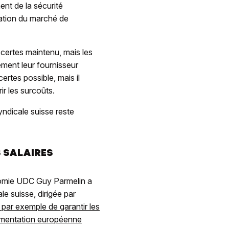
ent de la sécurité
sation du marché de
certes maintenu, mais les
ement leur fournisseur
ertes possible, mais il
ir les surcoûts.
yndicale suisse reste
S SALAIRES
onomie UDC Guy Parmelin a
le suisse, dirigée par
it par exemple de garantir les
lementation européenne