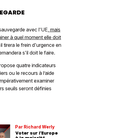
UVEGARDE
e sauvegarde avec l'UE
, mais
miner à quel moment elle doit
l tirera le frein d'urgence en
mandera s'il doit le faire.
propose quatre indicateurs
iers ou le recours à l’aide
 impérativement examiner
s seuils seront définies
Par Richard Werly
Voter sur l'Europe
à la majorité