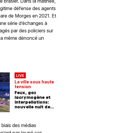
le brasier. Dans la matinée,
légitime défense des agents
gare de Morges en 2021. Et
 une série d’échanges à
tagés par des policiers sur
od a même dénoncé un
LIVE
La ville sous haute
tension
Feux, gaz
lacrymogène et
interpellations:
nouvelle nuit de
chaos à Lausanne
 biais des médias
 n’ont pas loupé ces