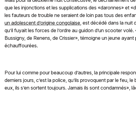
Mais pour la deuxième nuit consécutive, le déchaînement de 
que les injonctions et les supplications des «daronnes» et «
les fauteurs de trouble ne seraient de loin pas tous des enfa
un adolescent d’origine congolaise
, est décédé dans la nuit
qu’il fuyait les forces de l’ordre au guidon d’un scooter volé
Bussigny, de Renens, de Crissier», témoigne un jeune ayant 
échauffourées.
Pour lui comme pour beaucoup d’autres, la principale respo
derniers jours, c’est la police, qu’ils provoquent par le feu, le b
eux, ils s’en sortent toujours. Jamais ils sont condamnés», l