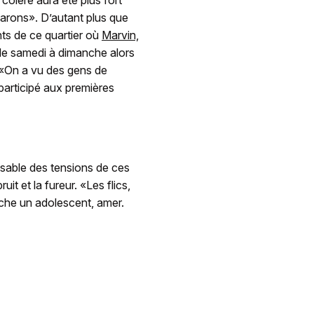
colère aura été plus fort
darons». D’autant plus que
nts de ce quartier où
Marvin,
 de samedi à dimanche alors
. «On a vu des gens de
participé aux premières
nsable des tensions de ces
ruit et la fureur. «Les flics,
âche un adolescent, amer.