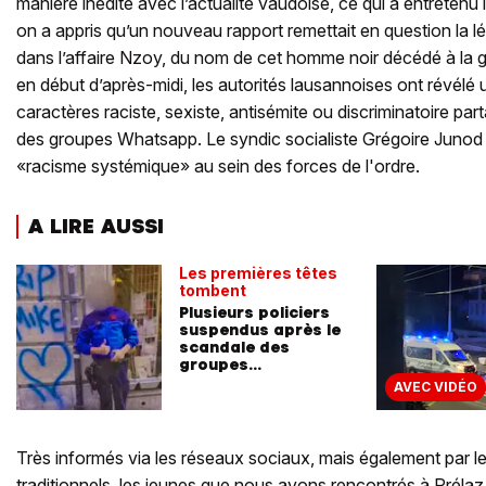
manière inédite avec l’actualité vaudoise, ce qui a entretenu 
on a appris qu’un nouveau rapport remettait en question la 
dans l’affaire Nzoy, du nom de cet homme noir décédé à la 
en début d’après-midi, les autorités lausannoises ont révélé
caractères raciste, sexiste, antisémite ou discriminatoire par
des groupes Whatsapp. Le syndic socialiste Grégoire Jun
«racisme systémique» au sein des forces de l'ordre.
A LIRE AUSSI
Les premières têtes
tombent
Plusieurs policiers
suspendus après le
scandale des
groupes
WhatsApp
AVEC VIDÉO
racistes
Très informés via les réseaux sociaux, mais également par le
traditionnels, les jeunes que nous avons rencontrés à Prélaz