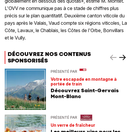
globalement en dessous des quotas», estime M. Montet.
L'OVV ne communique pas à ce stade de chiffres plus
précis sur le plan quantitatif. Deuxième canton viticole du
pays après le Valais, Vaud compte six régions viticoles, La
Côte, Lavaux, le Chablais, les Côtes de l'Orbe, Bonvillars
et le Vully.
DÉCOUVREZ NOS CONTENUS
SPONSORISÉS
PRÉSENTÉ PAR
Votre escapade en montagne à
portée de train
Découvrez Saint-Gervais
Mont-Blanc
PRÉSENTÉ PAR
Un verre de fraîcheur
Les meilleurs vins pour les