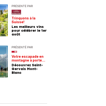
PRÉSENTÉ PAR
PRÉSENTÉ
Trinquons à la
Un verre 
Suisse!
fraîcheur
Les meilleurs vins
Les meil
pour célébrer le 1er
pour les
août
chaleur
PRÉSENTÉ PAR
PRÉSENTÉ
Votre escapade en
Les rece
montagne à portée
gagnant
de train
Découvrez Saint-
Comment
Gervais Mont-
entrepri
Blanc
forment 
champio
demain