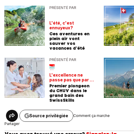
PRÉSENTÉ PAR
L'été, c'est
ennuyeux?
Ces aventures en
plein air vont
sauver vos
vacances d'été
PRÉSENTÉ PAR
L'excellence ne
passe pas que par la
voie académique
Premier plongeon
du CHUV dans le
grand bain des
SwissSkills
Source privilégiée
Comment ça marche
Partager
Vous avez trouvé une erreur?
Signalez-la