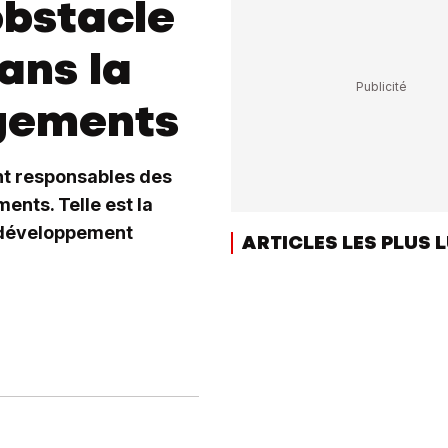
obstacle
ans la
ogements
ent responsables des
ents. Telle est la
u développement
ARTICLES LES PLUS 