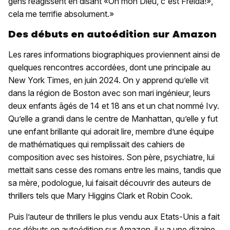
gens réagissent en disant «Oh mon Dieu, c'est Freida!»,
cela me terrifie absolument.»
Des débuts en autoédition sur Amazon
Les rares informations biographiques proviennent ainsi de
quelques rencontres accordées, dont une principale au
New York Times, en juin 2024. On y apprend qu’elle vit
dans la région de Boston avec son mari ingénieur, leurs
deux enfants âgés de 14 et 18 ans et un chat nommé Ivy.
Qu’elle a grandi dans le centre de Manhattan, qu’elle y fut
une enfant brillante qui adorait lire, membre d’une équipe
de mathématiques qui remplissait des cahiers de
composition avec ses histoires. Son père, psychiatre, lui
mettait sans cesse des romans entre les mains, tandis que
sa mère, podologue, lui faisait découvrir des auteurs de
thrillers tels que Mary Higgins Clark et Robin Cook.
Puis l’auteur de thrillers le plus vendu aux Etats-Unis a fait
ses débuts en autoédition sur Amazon, il y a une dizaine