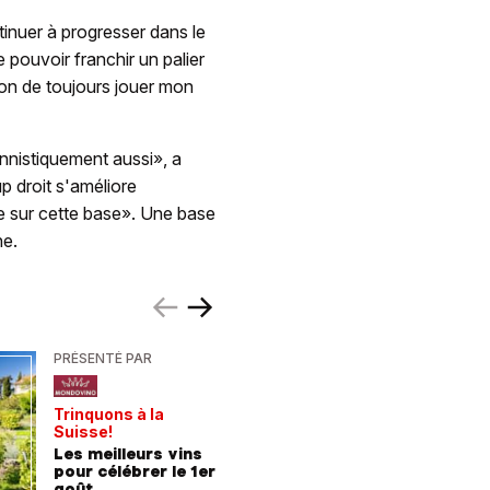
tinuer à progresser dans le
pouvoir franchir un palier
sion de toujours jouer mon
ennistiquement aussi», a
p droit s'améliore
e sur cette base». Une base
ne.
PRÉSENTÉ PAR
PRÉSENTÉ
Trinquons à la
Un verre 
Suisse!
fraîcheur
Les meilleurs vins
Les meil
pour célébrer le 1er
pour les
août
chaleur