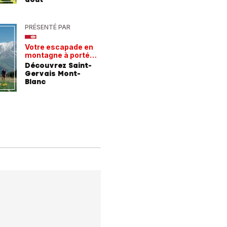
PRÉSENTÉ PAR
PRÉSENTÉ
Votre escapade en
Les rece
montagne à portée
gagnant
de train
Découvrez Saint-
Comment
Gervais Mont-
entrepri
Blanc
forment 
champio
demain