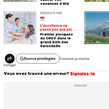
vacances d'été
PRÉSENTÉ PAR
L'excellence ne
passe pas que par la
voie académique
Premier plongeon
du CHUV dans le
grand bain des
SwissSkills
Source privilégiée
Comment ça marche
Partager
Vous avez trouvé une erreur?
Signalez-la