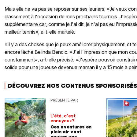
Mais elle ne va pas se reposer sur ses lauriers. «Je veux con
classement à l'occasion de mes prochains tournois. J'espère 
supplémentaire car, comme je l'ai dit, je n'ai pas eu l'impres
meilleur tennis», a-t-elle martelé.
«Il y a des choses que je peux améliorer physiquement, et t
encore lâché Belinda Bencic. «J'ai l'impression que mon cou
constamment», a-t-elle précisé. «J'espère pouvoir construir
solide pour une joueuse devenue maman il y a 15 mois à pei
DÉCOUVREZ NOS CONTENUS SPONSORISÉS
PRÉSENTÉ PAR
L'été, c'est
ennuyeux?
Ces aventures en
plein air vont
sauver vos