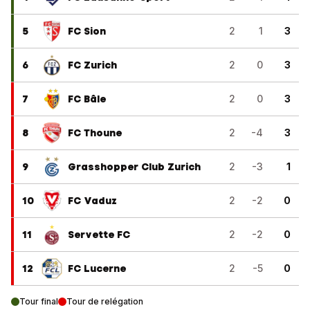
5
FC Sion
2
1
3
6
FC Zurich
2
0
3
7
FC Bâle
2
0
3
8
FC Thoune
2
-4
3
9
Grasshopper Club Zurich
2
-3
1
10
FC Vaduz
2
-2
0
11
Servette FC
2
-2
0
12
FC Lucerne
2
-5
0
Tour final
Tour de relégation