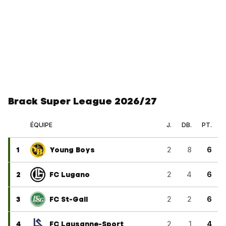
Brack Super League 2026/27
ÉQUIPE
J.
DB.
PT.
1
Young Boys
2
8
6
2
FC Lugano
2
4
6
3
FC St-Gall
2
2
6
4
FC Lausanne-Sport
2
1
4