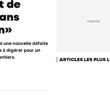
t de
dans
n»
i une nouvelle défaite
le à digérer pour un
ntiers.
ARTICLES LES PLUS 