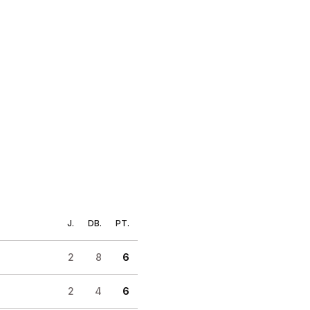
J.
DB.
PT.
2
8
6
2
4
6