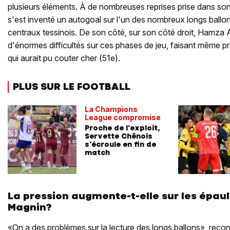
plusieurs éléments. À de nombreuses reprises prise dans son
s'est inventé un autogoal sur l'un des nombreux longs ballo
centraux tessinois. De son côté, sur son côté droit, Hamza
d'énormes difficultés sur ces phases de jeu, faisant même 
qui aurait pu couter cher (51e).
PLUS SUR LE FOOTBALL
La Champions
League compromise
Proche de l'exploit,
Servette Chênois
s'écroule en fin de
match
La pression augmente-t-elle sur les épau
Magnin?
«On a des problèmes sur la lecture des longs ballons», recon