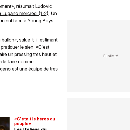
lement», résumait Ludovic
à Lugano mercredi (1-2)
. Un
t au nul face à Young Boys,
 ballon», salue-t-il, estimant
ratiquer le sien. «C'est
ire un pressing très haut et
 à le faire comme
ugano est une équipe de très
«C'était le héros du
peuple»
Les Italiens du