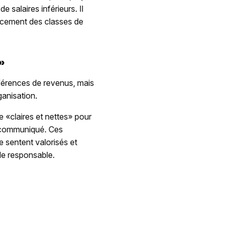
 salaires inférieurs. Il
orcement des classes de
»
fférences de revenus, mais
ganisation.
e «claires et nettes» pour
le communiqué. Ces
e sentent valorisés et
 le responsable.