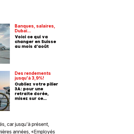
Banques, salaires,
Dubaï...
Voici ce qui va
changer en Suisse
au mois d'août
Des rendements
jusqu'à 3,9%!
Oubliez votre pilier
3A: pour une
retraite dorée,
misez sur ce
placement
s, car jusqu'à présent,
rnières années, «Employés