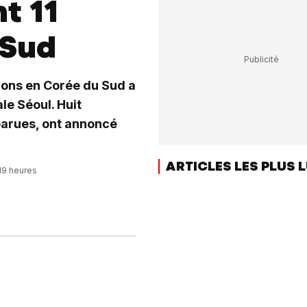
t 11
 Sud
tions en Corée du Sud a
le Séoul. Huit
parues, ont annoncé
ARTICLES LES PLUS 
:19 heures