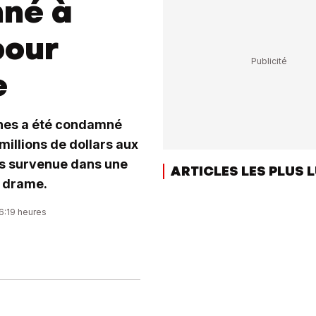
mné à
pour
e
ones a été condamné
illions de dollars aux
ais survenue dans une
ARTICLES LES PLUS 
u drame.
06:19 heures