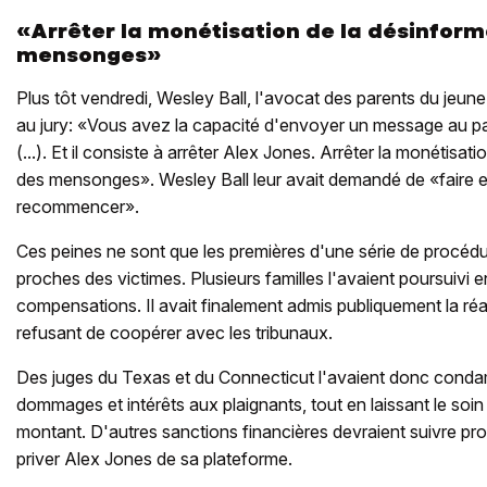
«Arrêter la monétisation de la désinform
mensonges»
Plus tôt vendredi, Wesley Ball, l'avocat des parents du jeun
au jury: «Vous avez la capacité d'envoyer un message au pa
(...). Et il consiste à arrêter Alex Jones. Arrêter la monétisat
des mensonges». Wesley Ball leur avait demandé de «faire en
recommencer».
Ces peines ne sont que les premières d'une série de procédu
proches des victimes. Plusieurs familles l'avaient poursuivi e
compensations. Il avait finalement admis publiquement la réali
refusant de coopérer avec les tribunaux.
Des juges du Texas et du Connecticut l'avaient donc conda
dommages et intérêts aux plaignants, tout en laissant le soin 
montant. D'autres sanctions financières devraient suivre pr
priver Alex Jones de sa plateforme.