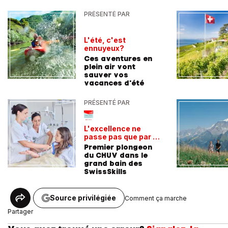
PRÉSENTÉ PAR
L'été, c'est
ennuyeux?
Ces aventures en
plein air vont
sauver vos
vacances d'été
PRÉSENTÉ PAR
L'excellence ne
passe pas que par la
voie académique
Premier plongeon
du CHUV dans le
grand bain des
SwissSkills
Source privilégiée
Comment ça marche
Partager