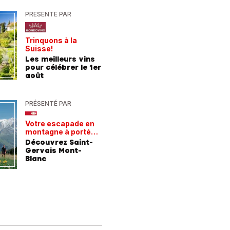
PRÉSENTÉ PAR
PRÉSENTÉ
Trinquons à la
Un verre 
Suisse!
fraîcheur
Les meilleurs vins
Les meil
pour célébrer le 1er
pour les
août
chaleur
PRÉSENTÉ PAR
PRÉSENTÉ
Votre escapade en
Les rece
montagne à portée
gagnant
de train
Découvrez Saint-
Comment
Gervais Mont-
entrepri
Blanc
forment 
champio
demain