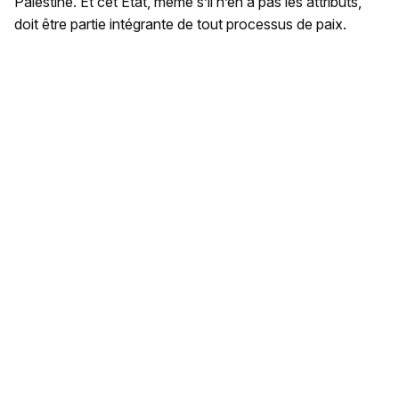
Palestine. Et cet Etat, même s’il n’en a pas les attributs,
doit être partie intégrante de tout processus de paix.