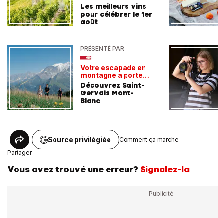
Les meilleurs vins
pour célébrer le 1er
août
PRÉSENTÉ PAR
Votre escapade en
montagne à portée
de train
Découvrez Saint-
Gervais Mont-
Blanc
Source privilégiée
Comment ça marche
Partager
Vous avez trouvé une erreur?
Signalez-la