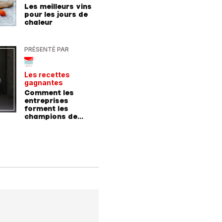
Les meilleurs vins
9 consei
pour les jours de
incroyab
chaleur
des vac
Allemag
PRÉSENTÉ PAR
PRÉSENTÉ
Les recettes
Le point 
gagnantes
expert
Comment les
Peut-on 
entreprises
randonn
forment les
baskets
champions de
demain