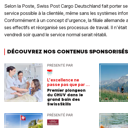
Selon la Poste, Swiss Post Cargo Deutschland fait porter ses 
service possible à la clientèle, même sans les systèmes info
Conformément à un concept d'urgence, la filiale allemande
ses effectifs et réorganisé ses processus de travail. Il n'étai
vendredi soir quand le service normal serait rétabli.
DÉCOUVREZ NOS CONTENUS SPONSORISÉS
PRÉSENTÉ PAR
L'excellence ne
passe pas que par la
voie académique
Premier plongeon
du CHUV dans le
grand bain des
SwissSkills
PRÉSENTÉ PAR