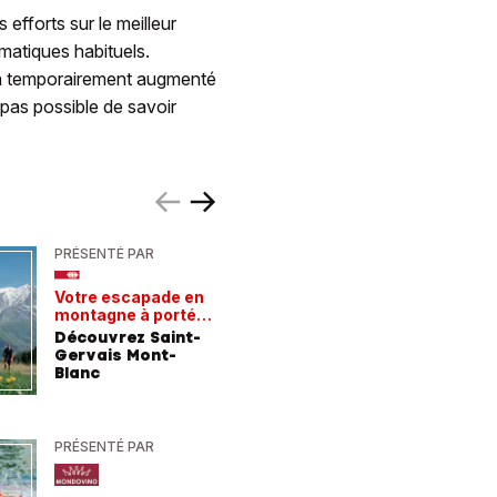
efforts sur le meilleur
rmatiques habituels.
 a temporairement augmenté
t pas possible de savoir
PRÉSENTÉ PAR
PRÉSENTÉ
Votre escapade en
Les rece
montagne à portée
gagnant
de train
Découvrez Saint-
Comment
Gervais Mont-
entrepri
Blanc
forment 
champio
demain
PRÉSENTÉ PAR
PRÉSENTÉ