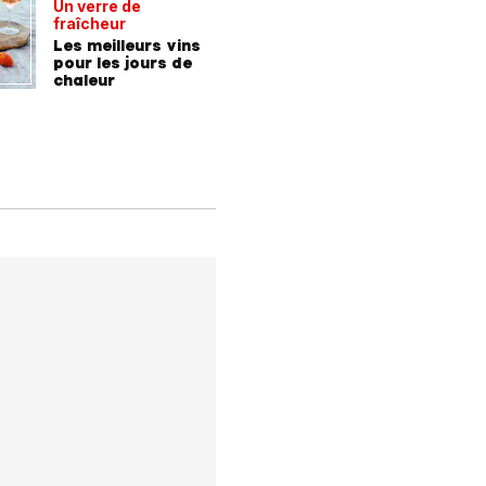
Un verre de
De la For
fraîcheur
la mer
Les meilleurs vins
9 consei
pour les jours de
incroyab
chaleur
des vac
Allemag