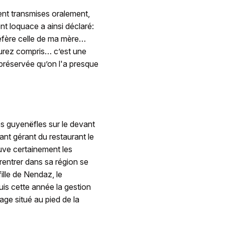
ient transmises oralement,
nt loquace a ainsi déclaré:
réfère celle de ma mère…
aurez compris… c’est une
n préservée qu’on l'a presque
s guyenëfles sur le devant
vant gérant du restaurant le
uve certainement les
rentrer dans sa région se
fille de Nendaz, le
uis cette année la gestion
age situé au pied de la