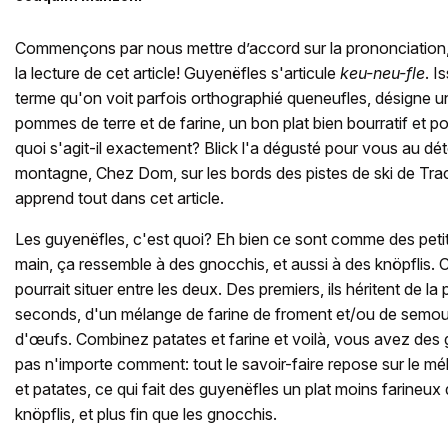
Commençons par nous mettre d’accord sur la prononciation,
la lecture de cet article! Guyenëfles s'articule
keu-neu-fle
. I
terme qu'on voit parfois orthographié queneufles, désigne u
pommes de terre et de farine, un bon plat bien bourratif et p
quoi s'agit-il exactement? Blick l'a dégusté pour vous au dé
montagne, Chez Dom, sur les bords des pistes de ski de Tr
apprend tout dans cet article.
Les guyenëfles, c'est quoi? Eh bien ce sont comme des peti
main, ça ressemble à des gnocchis, et aussi à des knöpflis.
pourrait situer entre les deux. Des premiers, ils héritent de l
seconds, d'un mélange de farine de froment et/ou de semoule
d'œufs. Combinez patates et farine et voilà, vous avez des 
pas n'importe comment: tout le savoir-faire repose sur le mé
et patates, ce qui fait des guyenëfles un plat moins farineux 
knöpflis, et plus fin que les gnocchis.