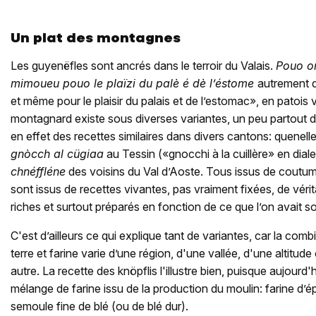
Un plat des montagnes
Les guyenëfles sont ancrés dans le terroir du Valais.
Pouo o
mimoueu pouo le plaïzi du palè é dè l’éstome
autrement d
et même pour le plaisir du palais et de l’estomac», en patois 
montagnard existe sous diverses variantes, un peu partout d
en effet des recettes similaires dans divers cantons: quenel
gnòcch al cügiaa
au Tessin («gnocchi à la cuillère» en dial
chnéffléne
des voisins du Val d’Aoste. Tous issus de coutum
sont issus de recettes vivantes, pas vraiment fixées, de véri
riches et surtout préparés en fonction de ce que l’on avait s
C'est d’ailleurs ce qui explique tant de variantes, car la co
terre et farine varie d’une région, d'une vallée, d'une altitud
autre. La recette des knöpflis l'illustre bien, puisque aujourd
mélange de farine issu de la production du moulin: farine d’
semoule fine de blé (ou de blé dur).