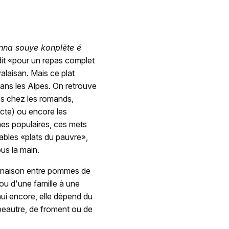
nna souye konplète é
it «pour un repas complet
valaisan. Mais ce plat
ans les Alpes. On retrouve
les chez les romands,
ecte) ou encore les
es populaires, ces mets
tables «plats du pauvre»,
ous la main.
mbinaison entre pommes de
e ou d'une famille à une
'hui encore, elle dépend du
épeautre, de froment ou de