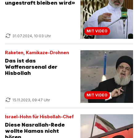
ungestraft bleiben wird»
MIT VIDEO
31.07.2024, 10:03 Uhr
Raketen, Kamikaze-Drohnen
Das ist das
Waffenarsenal der
Hisbollah
MIT VIDEO
15.11.2023, 09:47 Uhr
Israel-Hohn für Hisbollah-Chef
Diese Nasrallah-Rede
wollte Hamas nicht
hören