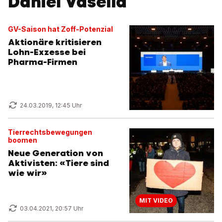
Daniel Vasella
GV-Saison hat Zoff-Potenzial
Aktionäre kritisieren
Lohn-Exzesse bei
Pharma-Firmen
24.03.2019, 12:45 Uhr
Tierrechtsbewegungen
boomen
Neue Generation von
Aktivisten: «Tiere sind
wie wir»
MIT VIDEO
03.04.2021, 20:57 Uhr