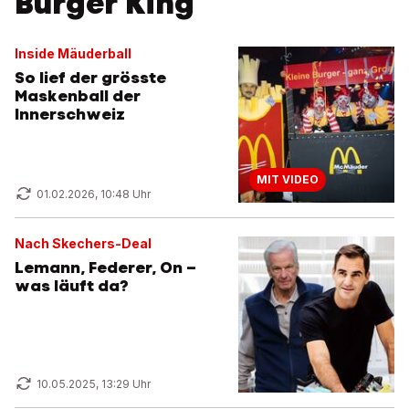
Burger King
Inside Mäuderball
So lief der grösste
Maskenball der
Innerschweiz
MIT VIDEO
01.02.2026, 10:48 Uhr
Nach Skechers-Deal
Lemann, Federer, On –
was läuft da?
10.05.2025, 13:29 Uhr