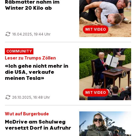
Räbmatter nahm im
Winter 20 Kilo ab
MIT VIDEO
16.04.2025, 19:44 Uhr
COMMUNITY
Leser zu Trumps Zöllen
«Ich gehe nicht mehr in
die USA, verkaufe
meinen Tesla»
MIT VIDEO
26.10.2025, 16:48 Uhr
Wut auf Burgerbude
McDrive am Schulweg
versetzt Dorf in Aufruhr