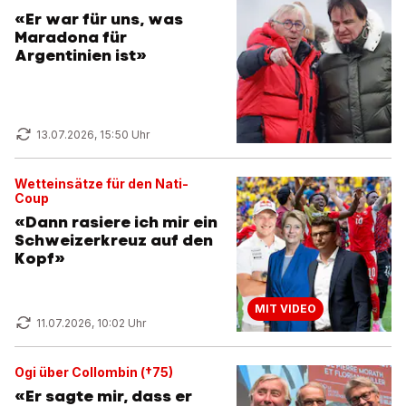
«Er war für uns, was
Maradona für
Argentinien ist»
13.07.2026, 15:50 Uhr
Wetteinsätze für den Nati-
Coup
«Dann rasiere ich mir ein
Schweizerkreuz auf den
Kopf»
MIT VIDEO
11.07.2026, 10:02 Uhr
Ogi über Collombin (†75)
«Er sagte mir, dass er