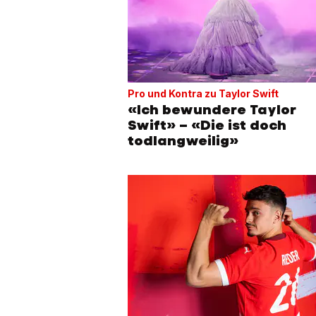
Pro und Kontra zu Taylor Swift
«Ich bewundere Taylor
Swift» – «Die ist doch
todlangweilig»