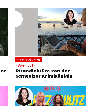
KRIMIKOLUMNE
«Vermisst»
der
Strandlektüre von der
Schweizer Krimikönigin