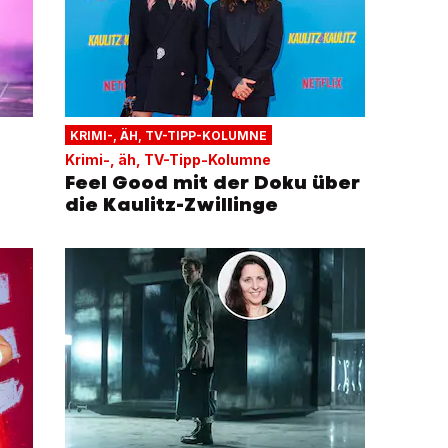
KRIMI-, ÄH, TV-TIPP-KOLUMNE
Krimi-, äh, TV-Tipp-Kolumne
Feel Good mit der Doku über
die Kaulitz-Zwillinge