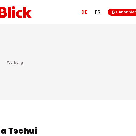
DE
FR
Abonnie
ia Tschui