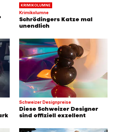
KRIMIKOLUMNE
Krimikolumne
?
Schrödingers Katze mal
unendlich
Schweizer Designpreise
Diese Schweizer Designer
ark
sind offiziell exzellent