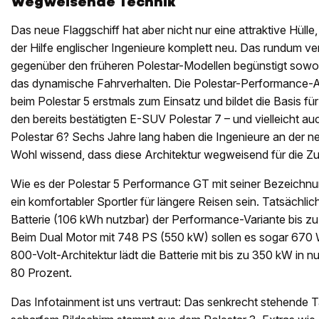
Wegweisende Technik
Das neue Flaggschiff hat aber nicht nur eine attraktive Hülle
der Hilfe englischer Ingenieure komplett neu. Das rundum v
gegenüber den früheren Polestar-Modellen begünstigt sowo
das dynamische Fahrverhalten. Die Polestar-Performance-
beim Polestar 5 erstmals zum Einsatz und bildet die Basis für
den bereits bestätigten E-SUV Polestar 7 – und vielleicht a
Polestar 6? Sechs Jahre lang haben die Ingenieure an der ne
Wohl wissend, dass diese Architektur wegweisend für die Zuk
Wie es der Polestar 5 Performance GT mit seiner Bezeichnun
ein komfortabler Sportler für längere Reisen sein. Tatsächlic
Batterie (106 kWh nutzbar) der Performance-Variante bis zu
Beim Dual Motor mit 748 PS (550 kW) sollen es sogar 670 
800-Volt-Architektur lädt die Batterie mit bis zu 350 kW in 
80 Prozent.
Das Infotainment ist uns vertraut: Das senkrecht stehende 