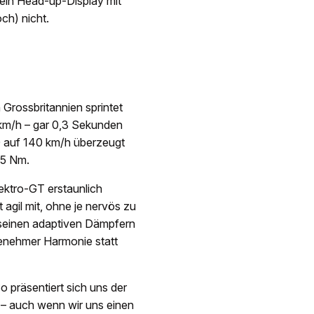
 ein Head-up-Display mit
ch) nicht.
 Grossbritannien sprintet
 km/h – gar 0,3 Sekunden
0 auf 140 km/h überzeugt
15 Nm.
ektro-GT erstaunlich
et agil mit, ohne je nervös zu
seinen adaptiven Dämpfern
genehmer Harmonie statt
o präsentiert sich uns der
 – auch wenn wir uns einen