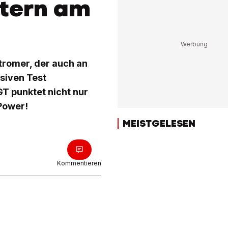
Stern am
romer, der auch an
usiven Test
T punktet nicht nur
Power!
MEISTGELESEN
Kommentieren