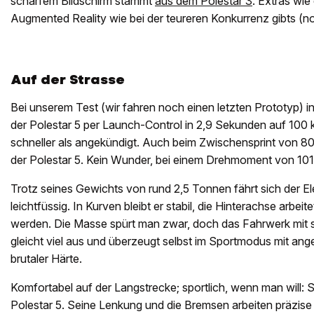
scharfem Bildschirm stammt
aus dem Polestar 3
. Extras wie
Augmented Reality wie bei der teureren Konkurrenz gibts (no
Auf der Strasse
Bei unserem Test (wir fahren noch einen letzten Prototyp) in
der Polestar 5 per Launch-Control in 2,9 Sekunden auf 100
schneller als angekündigt. Auch beim Zwischensprint von 8
der Polestar 5. Kein Wunder, bei einem Drehmoment von 10
Trotz seines Gewichts von rund 2,5 Tonnen fährt sich der El
leichtfüssig. In Kurven bleibt er stabil, die Hinterachse arbeit
werden. Die Masse spürt man zwar, doch das Fahrwerk mit 
gleicht viel aus und überzeugt selbst im Sportmodus mit an
brutaler Härte.
Komfortabel auf der Langstrecke; sportlich, wenn man will: S
Polestar 5. Seine Lenkung und die Bremsen arbeiten präzise