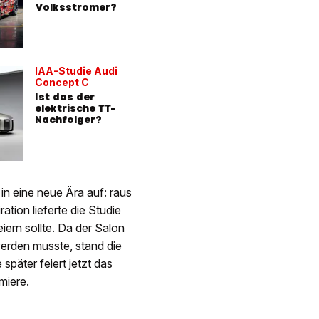
Volksstromer?
IAA-Studie Audi
Concept C
Ist das der
elektrische TT-
Nachfolger?
in eine neue Ära auf: raus
tion lieferte die Studie
ern sollte. Da der Salon
rden musste, stand die
später feiert jetzt das
miere.