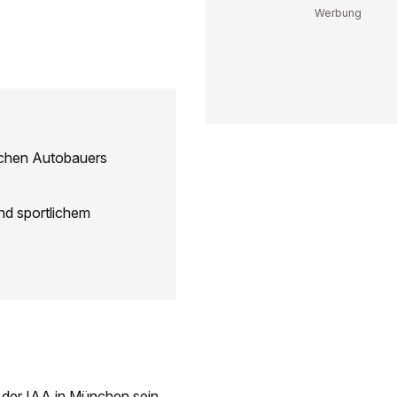
schen Autobauers
nd sportlichem
 der IAA in München sein